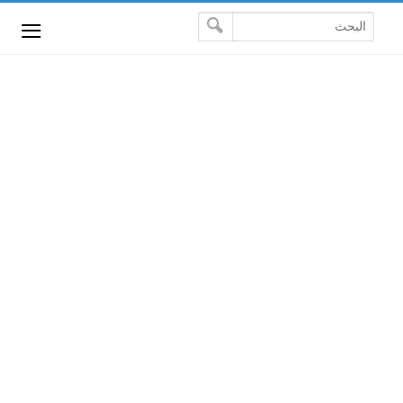
-->
≡